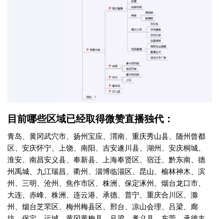
目前哪些区域已经取得微赞直播独代：
青岛、黄冈武穴市、扬州宝应、渭南、重庆秀山县、随州曾都
区、安庆怀宁、上饶、南阳、吉安遂川县、湖州、安庆桐城、
淮安、南昌安义县、奉新县、上海奉贤区、宿迁、黔东南、德
州禹城、九江瑞昌、衢州、淄博临淄区、昆山、榆林神木、滨
州、三明、沧州、焦作市区、株洲、保定涿州、烟台龙口市、
大连、赤峰、株洲、连云港、承德、普宁、重庆合川区、滁
州、烟台芝罘区、梅州梅县区、邢台、凉山会理、吕梁、廊
坊、保定、运城、黄冈黄梅县、吕梁、孝义县、东莞、承德丰