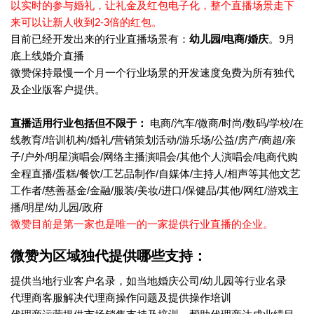
以实时的参与婚礼，让礼金及红包电子化，整个直播场景走下
来可以让新人收到2-3倍的红包。
目前已经开发出来的行业直播场景有：
幼儿园/电商/婚庆
。9月
底上线婚介直播
微赞保持最慢一个月一个行业场景的开发速度免费为所有独代
及企业版客户提供。
直播适用行业包括但不限于：
电商/汽车/微商/时尚/数码/学校/在
线教育/培训机构/婚礼/营销策划活动/游乐场/公益/房产/商超/亲
子/户外/明星演唱会/网络主播演唱会/其他个人演唱会/电商代购
全程直播/蛋糕/餐饮/工艺品制作/自媒体/主持人/相声等其他文艺
工作者/慈善基金/金融/服装/美妆/进口/保健品/其他/网红/游戏主
播/明星/幼儿园/政府
微赞目前是第一家也是唯一的一家提供行业直播的企业。
微赞为区域独代提供哪些支持：
提供当地行业客户名录，如当地婚庆公司/幼儿园等行业名录
代理商客服解决代理商操作问题及提供操作培训